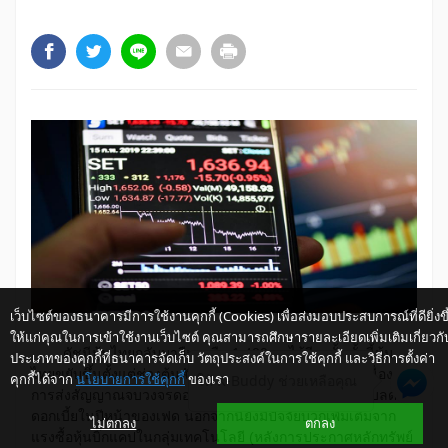
เว็บไซต์ของธนาคารมีการใช้งานคุกกี้ (Cookies) เพื่อส่งมอบประสบการณ์ที่ดียิ่งขึ
ให้แก่คุณในการเข้าใช้งานเว็บไซต์ คุณสามารถศึกษารายละเอียดเพิ่มเติมเกี่ยวกั
ดัชนีหุ้นไทยกลับมายืนเหนือ 1,400 จุดได้อีกครั้ง ทั้งนี้หุ้น
ประเภทของคุกกี้ที่ธนาคารจัดเก็บ วัตถุประสงค์ในการใช้คุกกี้ และวิธีการตั้งค่า
ไทยขยับขึ้นตั้งแต่ช่วงต้นสัปดาห์ โดยยังคงมีแรงหนุนต่อเนื่องจาก
คุกกี้ได้จาก
นโยบายการใช้คุกกี้
ของเรา
ให้ K-Buddy ช่วยเหลือคุณ
การส่งสัญญาณจบวงจรดอกเบี้ยขาขึ้น และโอกาสการปรับลด
ดอกเบี้ยในปีหน้าของเฟด นอกจากนี้ยังมีปัจจัยบวกเพิ่มเติมจาก
ไม่ตกลง
ตกลง
แรงซื้อหุ้นบิ๊กแคปในกลุ่มเทคโนโลยี (หลังการประกาศหลักทรัพย์