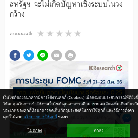
สหรัฐฯ จะไม่เกิดปัญหาเชิงระบบในวง
กว้าง
1 star
2 stars
3 stars
4 stars
5 stars
คะแนนเฉลี่ย
เว็บไซต์ของธนาคารมีการใช้งานคุกกี้ (Cookies) เพื่อส่งมอบประสบการณ์ที่ดียิ่งขึ
ให้แก่คุณในการเข้าใช้งานเว็บไซต์ คุณสามารถศึกษารายละเอียดเพิ่มเติมเกี่ยวกั
ประเภทของคุกกี้ที่ธนาคารจัดเก็บ วัตถุประสงค์ในการใช้คุกกี้ และวิธีการตั้งค่า
คุกกี้ได้จาก
นโยบายการใช้คุกกี้
ของเรา
ให้ K-Buddy ช่วยเหลือคุณ
ไม่ตกลง
ตกลง