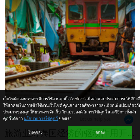
เว็บไซต์ของธนาคารมีการใช้งานคุกกี้ (Cookies) เพื่อส่งมอบประสบการณ์ที่ดียิ่งขึ
ให้แก่คุณในการเข้าใช้งานเว็บไซต์ คุณสามารถศึกษารายละเอียดเพิ่มเติมเกี่ยวกั
2025 年 6 月 17 日
ประเภทของคุกกี้ที่ธนาคารจัดเก็บ วัตถุประสงค์ในการใช้คุกกี้ และวิธีการตั้งค่า
旅游业
คุกกี้ได้จาก
นโยบายการใช้คุกกี้
ของเรา
Let us help you
旅游业对泰国经济的驱动作用开...
ไม่ตกลง
ตกลง