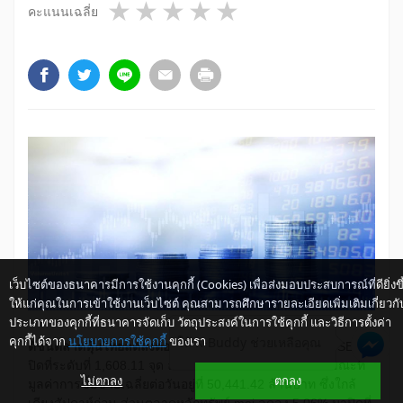
1 star
2 stars
3 stars
4 stars
5 stars
คะแนนเฉลี่ย
เว็บไซต์ของธนาคารมีการใช้งานคุกกี้ (Cookies) เพื่อส่งมอบประสบการณ์ที่ดียิ่งขึ
ให้แก่คุณในการเข้าใช้งานเว็บไซต์ คุณสามารถศึกษารายละเอียดเพิ่มเติมเกี่ยวกั
ประเภทของคุกกี้ที่ธนาคารจัดเก็บ วัตถุประสงค์ในการใช้คุกกี้ และวิธีการตั้งค่า
คุกกี้ได้จาก
นโยบายการใช้คุกกี้
ของเรา
ให้ K-Buddy ช่วยเหลือคุณ
ดัชนีตลาดหุ้นไทย
ลดลงต่อเนื่องจ
ากสัปดาห์ก่อน
โดยดัชนี SET
ปิดที่ระดับที่ 1,608.11 จุด ลดลง 2.46% จากสัปดาห์ก่อน ขณะที่
ไม่ตกลง
ตกลง
มูลค่าการซื้อขายเฉลี่ยต่อวันอยู่ที่ 50,441.42 ล้านบาท ซึ่งใกล้