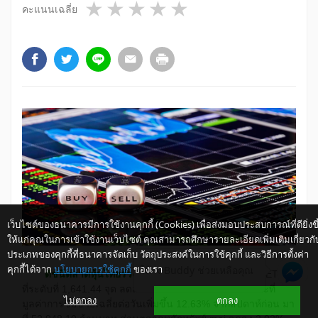
1 star
2 stars
3 stars
4 stars
5 stars
คะแนนเฉลี่ย
เว็บไซต์ของธนาคารมีการใช้งานคุกกี้ (Cookies) เพื่อส่งมอบประสบการณ์ที่ดียิ่งขึ
ให้แก่คุณในการเข้าใช้งานเว็บไซต์ คุณสามารถศึกษารายละเอียดเพิ่มเติมเกี่ยวกั
ประเภทของคุกกี้ที่ธนาคารจัดเก็บ วัตถุประสงค์ในการใช้คุกกี้ และวิธีการตั้งค่า
คุกกี้ได้จาก
นโยบายการใช้คุกกี้
ของเรา
ให้ K-Buddy ช่วยเหลือคุณ
​ ดัชนีตลาดหุ้นไทยร่วงลงจากสัปดาห์ก่อน
โดยดัชนี SET ปิด
ที่ระดับที่ 1,641.44 จุด ลดลง 1.07% จากสัปดาห์ก่อน ขณะที่
ไม่ตกลง
ตกลง
มูลค่าการซื้อขายเฉลี่ยต่อวันเพิ่มขึ้น 12.63% จากสัปดาห์ก่อน มา