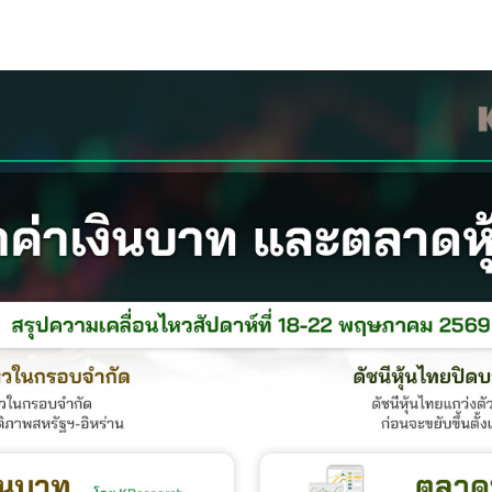
s
ars
 stars
5 stars