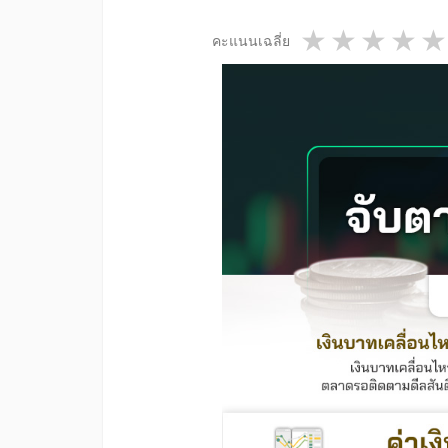
1 star
2 star
3 st
4
คะแนนเฉลี่ย