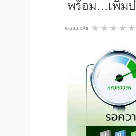
พร้อม...เพิ่ม
1 star
2 star
3 st
4
คะแนนเฉลี่ย