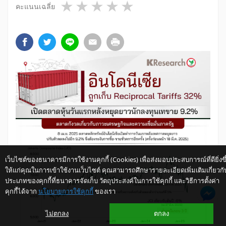
1 star
2 stars
3 stars
4 stars
5 stars
คะแนนเฉลี่ย
เว็บไซต์ของธนาคารมีการใช้งานคุกกี้ (Cookies) เพื่อส่งมอบประสบการณ์ที่ดียิ่งขึ
ให้แก่คุณในการเข้าใช้งานเว็บไซต์ คุณสามารถศึกษารายละเอียดเพิ่มเติมเกี่ยวกั
ประเภทของคุกกี้ที่ธนาคารจัดเก็บ วัตถุประสงค์ในการใช้คุกกี้ และวิธีการตั้งค่า
คุกกี้ได้จาก
นโยบายการใช้คุกกี้
ของเรา
ไม่ตกลง
ตกลง