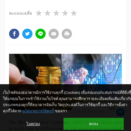
1 star
2 stars
3 stars
4 stars
5 stars
คะแนนเฉลี่ย
เว็บไซต์ของธนาคารมีการใช้งานคุกกี้ (Cookies) เพื่อส่งมอบประสบการณ์ที่ดียิ่งขึ
ให้แก่คุณในการเข้าใช้งานเว็บไซต์ คุณสามารถศึกษารายละเอียดเพิ่มเติมเกี่ยวกั
ประเภทของคุกกี้ที่ธนาคารจัดเก็บ วัตถุประสงค์ในการใช้คุกกี้ และวิธีการตั้งค่า
คุกกี้ได้จาก
นโยบายการใช้คุกกี้
ของเรา
Let us help you
The Monetary Policy Committee (MPC) is expected to raise
ไม่ตกลง
ตกลง
its policy rate by 0.25 percent to 1.00 percent at its upcoming