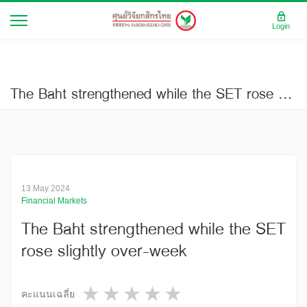
Login
The Baht strengthened while the SET rose slightly over-week
13 May 2024
Financial Markets
The Baht strengthened while the SET
rose slightly over-week
1 star
2 stars
3 stars
4 stars
5 stars
คะแนนเฉลี่ย