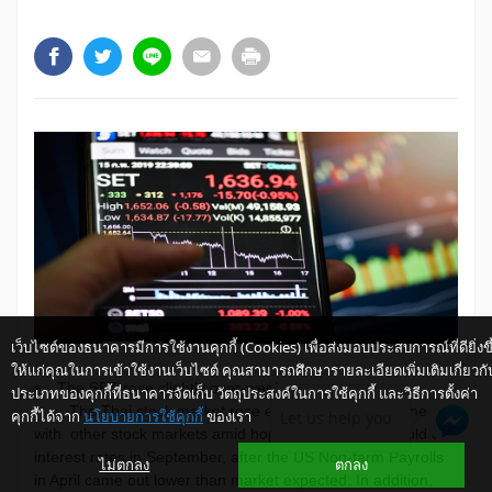
เว็บไซต์ของธนาคารมีการใช้งานคุกกี้ (Cookies) เพื่อส่งมอบประสบการณ์ที่ดียิ่งขึ
ให้แก่คุณในการเข้าใช้งานเว็บไซต์ คุณสามารถศึกษารายละเอียดเพิ่มเติมเกี่ยวกั
• The SET rose slightly over-week.
ประเภทของคุกกี้ที่ธนาคารจัดเก็บ วัตถุประสงค์ในการใช้คุกกี้ และวิธีการตั้งค่า
The Thai stock market rose early in the week in line
คุกกี้ได้จาก
นโยบายการใช้คุกกี้
ของเรา
Let us help you
with other stock markets amid hopes that the Fed would cut
interest rates in September, after the US Non-farm Payrolls
ไม่ตกลง
ตกลง
in April came out lower than market expected. In addition,