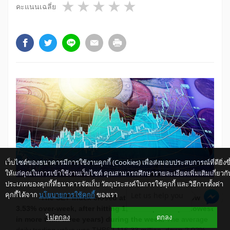
1 star
2 stars
3 stars
4 stars
5 stars
คะแนนเฉลี่ย
เว็บไซต์ของธนาคารมีการใช้งานคุกกี้ (Cookies) เพื่อส่งมอบประสบการณ์ที่ดียิ่งขึ
ให้แก่คุณในการเข้าใช้งานเว็บไซต์ คุณสามารถศึกษารายละเอียดเพิ่มเติมเกี่ยวกั
ประเภทของคุกกี้ที่ธนาคารจัดเก็บ วัตถุประสงค์ในการใช้คุกกี้ และวิธีการตั้งค่า
คุกกี้ได้จาก
นโยบายการใช้คุกกี้
ของเรา
Let us help you
The SET index closed at 1,514.14 points, down
3.53% over-week, after hitting 1,507.36 points (its lowest
ไม่ตกลง
ตกลง
in more than three years) during the week.
The average