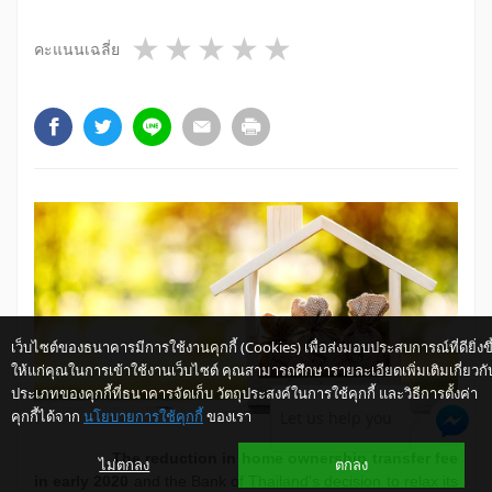
1 star
2 stars
3 stars
4 stars
5 stars
คะแนนเฉลี่ย
เว็บไซต์ของธนาคารมีการใช้งานคุกกี้ (Cookies) เพื่อส่งมอบประสบการณ์ที่ดียิ่งขึ
ให้แก่คุณในการเข้าใช้งานเว็บไซต์ คุณสามารถศึกษารายละเอียดเพิ่มเติมเกี่ยวกั
ประเภทของคุกกี้ที่ธนาคารจัดเก็บ วัตถุประสงค์ในการใช้คุกกี้ และวิธีการตั้งค่า
คุกกี้ได้จาก
นโยบายการใช้คุกกี้
ของเรา
Let us help you
The reduction in home ownership transfer fee
ไม่ตกลง
ตกลง
in early 2020
and the Bank of Thailand's decision to relax its