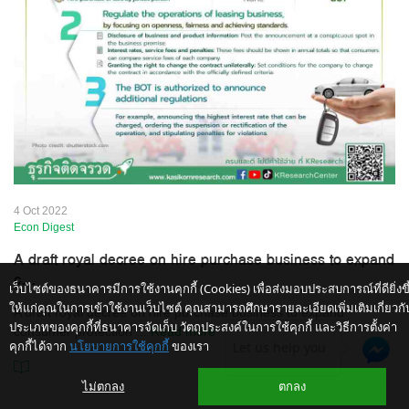
4 Oct 2022
Econ Digest
A draft royal decree on hire purchase business to expand
c...
เว็บไซต์ของธนาคารมีการใช้งานคุกกี้ (Cookies) เพื่อส่งมอบประสบการณ์ที่ดียิ่งขึ
ให้แก่คุณในการเข้าใช้งานเว็บไซต์ คุณสามารถศึกษารายละเอียดเพิ่มเติมเกี่ยวกั
A draft royal decree on hire purchase business to expand
ประเภทของคุกกี้ที่ธนาคารจัดเก็บ วัตถุประสงค์ในการใช้คุกกี้ และวิธีการตั้งค่า
consumer protection
...
Read more
คุกกี้ได้จาก
นโยบายการใช้คุกกี้
ของเรา
Let us help you
ไม่ตกลง
ตกลง