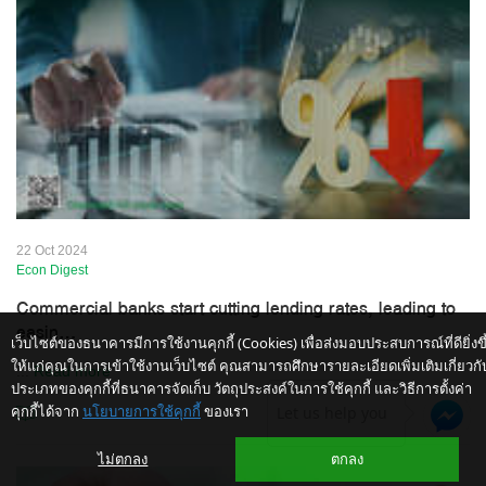
22 Oct 2024
Econ Digest
Commercial banks start cutting lending rates, leading to
easin...
เว็บไซต์ของธนาคารมีการใช้งานคุกกี้ (Cookies) เพื่อส่งมอบประสบการณ์ที่ดียิ่งขึ
ให้แก่คุณในการเข้าใช้งานเว็บไซต์ คุณสามารถศึกษารายละเอียดเพิ่มเติมเกี่ยวกั
...
Read more
ประเภทของคุกกี้ที่ธนาคารจัดเก็บ วัตถุประสงค์ในการใช้คุกกี้ และวิธีการตั้งค่า
คุกกี้ได้จาก
นโยบายการใช้คุกกี้
ของเรา
Let us help you
ไม่ตกลง
ตกลง