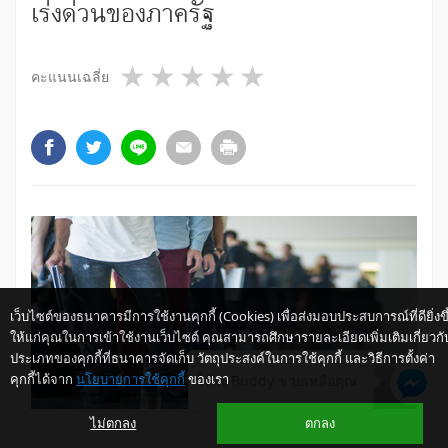
เร่งด่วนของภาครัฐ
1 star
2 stars
3 stars
4 stars
5 stars
คะแนนเฉลี่ย
เว็บไซต์ของธนาคารมีการใช้งานคุกกี้ (Cookies) เพื่อส่งมอบประสบการณ์ที่ดียิ่งขึ
ให้แก่คุณในการเข้าใช้งานเว็บไซต์ คุณสามารถศึกษารายละเอียดเพิ่มเติมเกี่ยวกั
ประเภทของคุกกี้ที่ธนาคารจัดเก็บ วัตถุประสงค์ในการใช้คุกกี้ และวิธีการตั้งค่า
คุกกี้ได้จาก
นโยบายการใช้คุกกี้
ของเรา
ให้ K-Buddy ช่วยเหลือคุณ
ไม่ตกลง
ตกลง