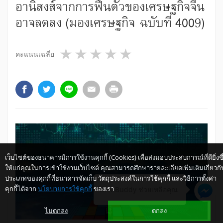
อานิสงส์จากการฟื้นตัวของเศรษฐกิจจีน
อาจลดลง (มองเศรษฐกิจ ฉบับที่ 4009)
1 star
2 stars
3 stars
4 stars
5 stars
คะแนนเฉลี่ย
เว็บไซต์ของธนาคารมีการใช้งานคุกกี้ (Cookies) เพื่อส่งมอบประสบการณ์ที่ดียิ่งขึ
ให้แก่คุณในการเข้าใช้งานเว็บไซต์ คุณสามารถศึกษารายละเอียดเพิ่มเติมเกี่ยวกั
ประเภทของคุกกี้ที่ธนาคารจัดเก็บ วัตถุประสงค์ในการใช้คุกกี้ และวิธีการตั้งค่า
คุกกี้ได้จาก
นโยบายการใช้คุกกี้
ของเรา
ให้ K-Buddy ช่วยเหลือคุณ
ไม่ตกลง
ตกลง