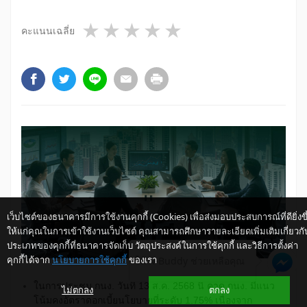
1 star
2 stars
3 stars
4 stars
5 stars
คะแนนเฉลี่ย
เว็บไซต์ของธนาคารมีการใช้งานคุกกี้ (Cookies) เพื่อส่งมอบประสบการณ์ที่ดียิ่งขึ
ให้แก่คุณในการเข้าใช้งานเว็บไซต์ คุณสามารถศึกษารายละเอียดเพิ่มเติมเกี่ยวกั
ประเภทของคุกกี้ที่ธนาคารจัดเก็บ วัตถุประสงค์ในการใช้คุกกี้ และวิธีการตั้งค่า
คุกกี้ได้จาก
นโยบายการใช้คุกกี้
ของเรา
ให้ K-Buddy ช่วยเหลือคุณ
ในการประชุม กนง. วันที่ 13 ส.ค. 2568 นี้ คาด กนง. มีแนว
ไม่ตกลง
ตกลง
โน้มคงอัตราดอกเบี้ยนโยบายที่ระดับ 1.75% เนื่องจาก