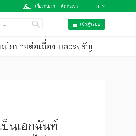
เกี่ยวกับเรา
ติดต่อเรา
TH
|
h...
เข้าสู่ระบบ
การประชุม กนง. วันที่ 12 มิ.ย. คาดมติไม่เป็นเอกฉันท์ กนง. คงดอกเบี้ยนโยบายต่อเนื่อง และส่งสัญญาณไม่เปลี่ยนแปลงจากการประชุมรอบที่แล้ว (มองเศรษฐกิจ ฉบับที่ 4063)
เป็นเอกฉันท์