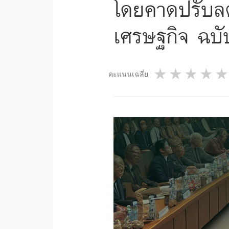
โดยคาดปรับลดอ
เศรษฐกิจ ฉบับ
1 star
2 star
3 st
4
คะแนนเฉลี่ย