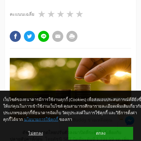
1 star
2 stars
3 stars
4 stars
5 stars
คะแนนเฉลี่ย
เว็บไซต์ของธนาคารมีการใช้งานคุกกี้ (Cookies) เพื่อส่งมอบประสบการณ์ที่ดียิ่งขึ
ให้แก่คุณในการเข้าใช้งานเว็บไซต์ คุณสามารถศึกษารายละเอียดเพิ่มเติมเกี่ยวกั
ประเภทของคุกกี้ที่ธนาคารจัดเก็บ วัตถุประสงค์ในการใช้คุกกี้ และวิธีการตั้งค่า
คุกกี้ได้จาก
นโยบายการใช้คุกกี้
ของเรา
ให้ K-Buddy ช่วยเหลือคุณ
​​ดัชนีหุ้นตลาดไทยปรับตัวลงมาปิดที่ระดับใกล้เคียงกับ
ไม่ตกลง
ตกลง
ปลายสัปดาห์ก่อน
โดยดัชนี SET ปิดที่ระดับที่ 1,731.59 จุด เพิ่ม