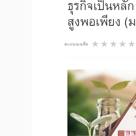
ธุรกิจเป็นหลั
สูงพอเพียง (ม
1 star
2 star
3 st
4
คะแนนเฉลี่ย