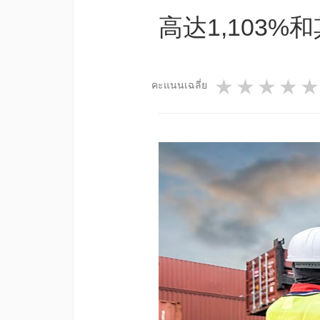
高达1,103%
1 star
2 star
3 st
4
คะแนนเฉลี่ย