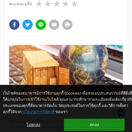
1 star
2 stars
3 stars
4 stars
5 stars
คะแนนเฉลี่ย
เว็บไซต์ของธนาคารมีการใช้งานคุกกี้ (Cookies) เพื่อส่งมอบประสบการณ์ที่ดียิ่งขึ
ให้แก่คุณในการเข้าใช้งานเว็บไซต์ คุณสามารถศึกษารายละเอียดเพิ่มเติมเกี่ยวกั
ประเภทของคุกกี้ที่ธนาคารจัดเก็บ วัตถุประสงค์ในการใช้คุกกี้ และวิธีการตั้งค่า
คุกกี้ได้จาก
นโยบายการใช้คุกกี้
ของเรา
Let us help you
After the inaugural oath ceremony of Pres. Barack Obama
th
becoming the 44
President of the United States on Tuesday, January
ไม่ตกลง
ตกลง
20, 2009, his new government expects to rapidly push his economic