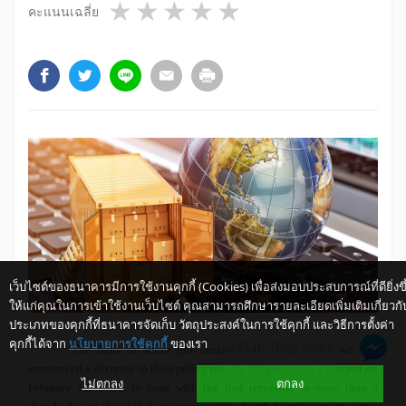
1 star
2 stars
3 stars
4 stars
5 stars
คะแนนเฉลี่ย
เว็บไซต์ของธนาคารมีการใช้งานคุกกี้ (Cookies) เพื่อส่งมอบประสบการณ์ที่ดียิ่งขึ
ให้แก่คุณในการเข้าใช้งานเว็บไซต์ คุณสามารถศึกษารายละเอียดเพิ่มเติมเกี่ยวกั
ประเภทของคุกกี้ที่ธนาคารจัดเก็บ วัตถุประสงค์ในการใช้คุกกี้ และวิธีการตั้งค่า
คุกกี้ได้จาก
นโยบายการใช้คุกกี้
ของเรา
Let us help you
The Bank of Korea (the central bank of the South Korean)
announced a decrease in their policy rate by 0.5 percent to 2 percent on
ไม่ตกลง
ตกลง
February 12, 2009, to cope with the first recession in more than a