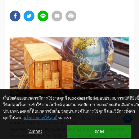
เว็บไซต์ของธนาคารมีการใช้งานคุกกี้ (Cookies) เพื่อส่งมอบประสบการณ์ที่ดียิ่งขึ
ให้แก่คุณในการเข้าใช้งานเว็บไซต์ คุณสามารถศึกษารายละเอียดเพิ่มเติมเกี่ยวกั
Thailand's June outward trade resumed growth for the
ประเภทของคุกกี้ที่ธนาคารจัดเก็บ วัตถุประสงค์ในการใช้คุกกี้ และวิธีการตั้งค่า
first time in four months to USD19.84 billion, up 3.9
คุกกี้ได้จาก
นโยบายการใช้คุกกี้
ของเรา
Let us help you
percent YoY,
versus a contraction of 2.1 percent YoY
reported for May. Agricultural and agro-processing exports
ไม่ตกลง
ตกลง
expanded 3.5 percent YoY, led by rice and cassava products.