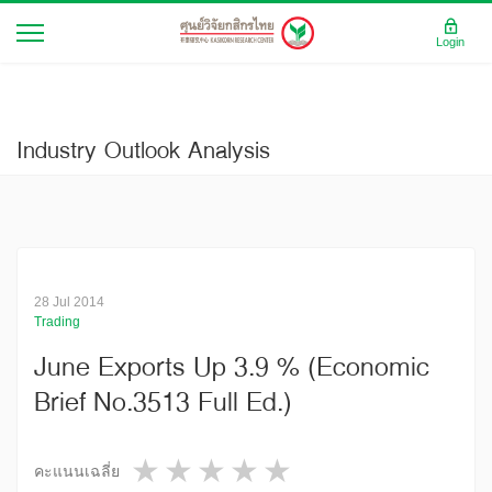
Login
Industry Outlook Analysis
28 Jul 2014
Trading
June Exports Up 3.9 % (Economic
Brief No.3513 Full Ed.)
1 star
2 stars
3 stars
4 stars
5 stars
คะแนนเฉลี่ย