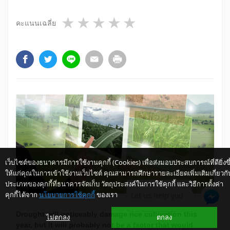
1 star
2 stars
3 stars
4 stars
5 stars
คะแนนเฉลี่ย
เว็บไซต์ของธนาคารมีการใช้งานคุกกี้ (Cookies) เพื่อส่งมอบประสบการณ์ที่ดียิ่งขึ
ให้แก่คุณในการเข้าใช้งานเว็บไซต์ คุณสามารถศึกษารายละเอียดเพิ่มเติมเกี่ยวกั
ประเภทของคุกกี้ที่ธนาคารจัดเก็บ วัตถุประสงค์ในการใช้คุกกี้ และวิธีการตั้งค่า
คุกกี้ได้จาก
นโยบายการใช้คุกกี้
ของเรา
Let us help you
Drought will noticeably damage rice cultivation this
ไม่ตกลง
ตกลง
year, but it will probably not be a factor that would