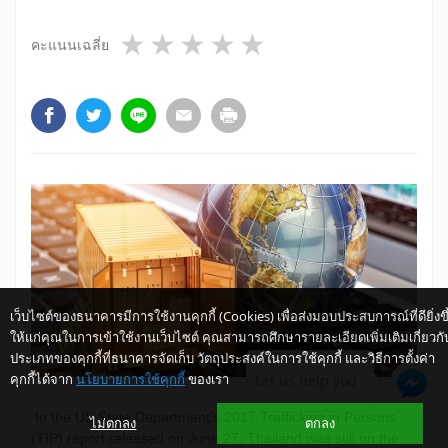
1 star
2 stars
3 stars
4 stars
5 stars
คะแนนเฉลี่ย
เว็บไซต์ของธนาคารมีการใช้งานคุกกี้ (Cookies) เพื่อส่งมอบประสบการณ์ที่ดียิ่งขึ
ให้แก่คุณในการเข้าใช้งานเว็บไซต์ คุณสามารถศึกษารายละเอียดเพิ่มเติมเกี่ยวกั
ประเภทของคุกกี้ที่ธนาคารจัดเก็บ วัตถุประสงค์ในการใช้คุกกี้ และวิธีการตั้งค่า
คุกกี้ได้จาก
นโยบายการใช้คุกกี้
ของเรา
Let us help you
In the US State Department's 2017 Trafficking in Persons
ไม่ตกลง
ตกลง
(TIP) report released on June 27, Thailand was still on the