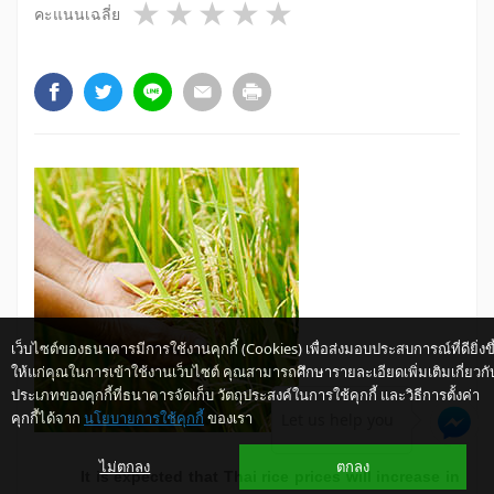
1 star
2 stars
3 stars
4 stars
5 stars
คะแนนเฉลี่ย
เว็บไซต์ของธนาคารมีการใช้งานคุกกี้ (Cookies) เพื่อส่งมอบประสบการณ์ที่ดียิ่งขึ
ให้แก่คุณในการเข้าใช้งานเว็บไซต์ คุณสามารถศึกษารายละเอียดเพิ่มเติมเกี่ยวกั
ประเภทของคุกกี้ที่ธนาคารจัดเก็บ วัตถุประสงค์ในการใช้คุกกี้ และวิธีการตั้งค่า
คุกกี้ได้จาก
นโยบายการใช้คุกกี้
ของเรา
Let us help you
ไม่ตกลง
ตกลง
It is expected that Thai rice prices will increase in