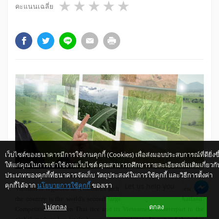
1 star
2 stars
3 stars
4 stars
5 stars
คะแนนเฉลี่ย
เว็บไซต์ของธนาคารมีการใช้งานคุกกี้ (Cookies) เพื่อส่งมอบประสบการณ์ที่ดียิ่งขึ
ให้แก่คุณในการเข้าใช้งานเว็บไซต์ คุณสามารถศึกษารายละเอียดเพิ่มเติมเกี่ยวกั
ประเภทของคุกกี้ที่ธนาคารจัดเก็บ วัตถุประสงค์ในการใช้คุกกี้ และวิธีการตั้งค่า
คุกกี้ได้จาก
นโยบายการใช้คุกกี้
ของเรา
Let us help you
Vietnam
is regarded as Thailand's arch rival in rice exports. Presently,
the country is the world's second largest rice exporter after Thailand.
ไม่ตกลง
ตกลง
Competition between Thai rice and its Vietnamese counterpart in the