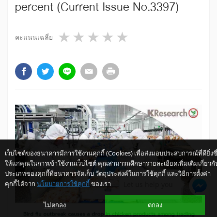
percent (Current Issue No.3397)
1 star
2 stars
3 stars
4 stars
5 stars
คะแนนเฉลี่ย
เว็บไซต์ของธนาคารมีการใช้งานคุกกี้ (Cookies) เพื่อส่งมอบประสบการณ์ที่ดียิ่งขึ
ให้แก่คุณในการเข้าใช้งานเว็บไซต์ คุณสามารถศึกษารายละเอียดเพิ่มเติมเกี่ยวกั
ประเภทของคุกกี้ที่ธนาคารจัดเก็บ วัตถุประสงค์ในการใช้คุกกี้ และวิธีการตั้งค่า
คุกกี้ได้จาก
นโยบายการใช้คุกกี้
ของเรา
Let us help you
ไม่ตกลง
ตกลง