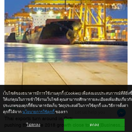
เว็บไซต์ของธนาคารมีการใช้งานคุกกี้ (Cookies) เพื่อส่งมอบประสบการณ์ที่ดียิ่งขึ
ให้แก่คุณในการเข้าใช้งานเว็บไซต์ คุณสามารถศึกษารายละเอียดเพิ่มเติมเกี่ยวกั
21 Nov 2018
ประเภทของคุกกี้ที่ธนาคารจัดเก็บ วัตถุประสงค์ในการใช้คุกกี้ และวิธีการตั้งค่า
Trading
คุกกี้ได้จาก
นโยบายการใช้คุกกี้
ของเรา
Let us help you
Thai exports turn around in October to rise 8.7%,
pushing the whole 2018 growth close to 8% (Business...
ไม่ตกลง
ตกลง