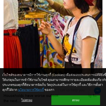
เว็บไซต์ของธนาคารมีการใช้งานคุกกี้ (Cookies) เพื่อส่งมอบประสบการณ์ที่ดียิ่งขึ
ให้แก่คุณในการเข้าใช้งานเว็บไซต์ คุณสามารถศึกษารายละเอียดเพิ่มเติมเกี่ยวกั
15 Jan 2020
ประเภทของคุกกี้ที่ธนาคารจัดเก็บ วัตถุประสงค์ในการใช้คุกกี้ และวิธีการตั้งค่า
Thai Economy
คุกกี้ได้จาก
นโยบายการใช้คุกกี้
ของเรา
Let us help you
Households have worse outlook on their well-being for
the next...
ไม่ตกลง
ตกลง