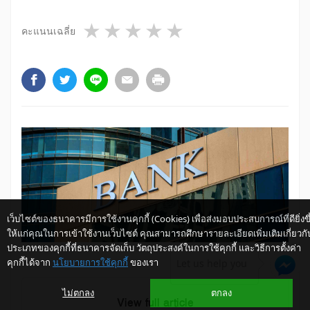
1 star
2 stars
3 stars
4 stars
5 stars
คะแนนเฉลี่ย
เว็บไซต์ของธนาคารมีการใช้งานคุกกี้ (Cookies) เพื่อส่งมอบประสบการณ์ที่ดียิ่งขึ
ให้แก่คุณในการเข้าใช้งานเว็บไซต์ คุณสามารถศึกษารายละเอียดเพิ่มเติมเกี่ยวกั
ประเภทของคุกกี้ที่ธนาคารจัดเก็บ วัตถุประสงค์ในการใช้คุกกี้ และวิธีการตั้งค่า
คุกกี้ได้จาก
นโยบายการใช้คุกกี้
ของเรา
Let us help you
ไม่ตกลง
ตกลง
View full article