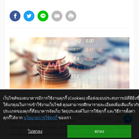
เว็บไซต์ของธนาคารมีการใช้งานคุกกี้ (Cookies) เพื่อส่งมอบประสบการณ์ที่ดียิ่งขึ
KASIKORN RESEARCH CENTER (KResearch)
expects that the
ให้แก่คุณในการเข้าใช้งานเว็บไซต์ คุณสามารถศึกษารายละเอียดเพิ่มเติมเกี่ยวกั
Federal Open Market Committee (FOMC) will likely hold their Fed
ประเภทของคุกกี้ที่ธนาคารจัดเก็บ วัตถุประสงค์ในการใช้คุกกี้ และวิธีการตั้งค่า
Funds rate steady at 5.25 percent in this year's fourth meeting slated for
คุกกี้ได้จาก
นโยบายการใช้คุกกี้
ของเรา
Let us help you
June 27-28, 2007. Despite the better-than-expected US economic
indicators released recently, including those on the US labor market,
ไม่ตกลง
ตกลง
manufacturing and service sectors, the US economic picture as a whole