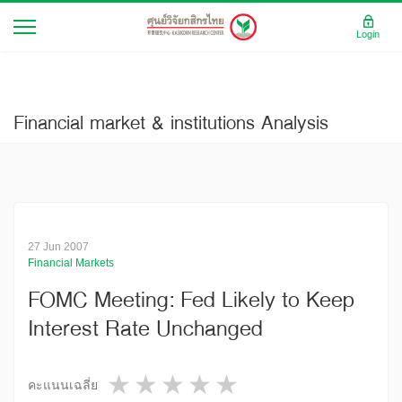
Login
Financial market & institutions Analysis
27 Jun 2007
Financial Markets
FOMC Meeting: Fed Likely to Keep
Interest Rate Unchanged
1 star
2 stars
3 stars
4 stars
5 stars
คะแนนเฉลี่ย