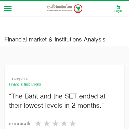
Login
Financial market & institutions Analysis
13 Aug 2007
Financial Institutions
“The Baht and the SET ended at
their lowest levels in 2 months.”
1 star
2 stars
3 stars
4 stars
5 stars
คะแนนเฉลี่ย