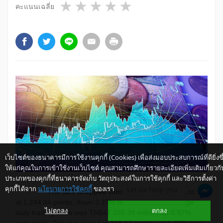
1 star
2 stars
3 stars
4 stars
5 stars
คะแนนเฉลี่ย
เว็บไซต์ของธนาคารมีการใช้งานคุกกี้ (Cookies) เพื่อส่งมอบประสบการณ์ที่ดียิ่งขึ
ให้แก่คุณในการเข้าใช้งานเว็บไซต์ คุณสามารถศึกษารายละเอียดเพิ่มเติมเกี่ยวกั
ประเภทของคุกกี้ที่ธนาคารจัดเก็บ วัตถุประสงค์ในการใช้คุกกี้ และวิธีการตั้งค่า
คุกกี้ได้จาก
นโยบายการใช้คุกกี้
ของเรา
Let us help you
The SET dropped throughout the week,
ending
at 1,244.94 points, down 3.37% over-week. The average
ไม่ตกลง
ตกลง
daily trading value was THB47,056.39 million, up 0.97%