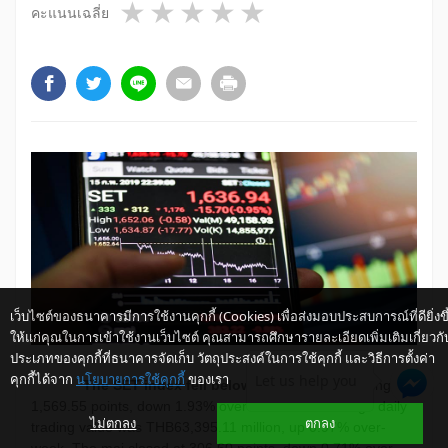
1 star
2 stars
3 stars
4 stars
5 stars
คะแนนเฉลี่ย
เว็บไซต์ของธนาคารมีการใช้งานคุกกี้ (Cookies) เพื่อส่งมอบประสบการณ์ที่ดียิ่งขึ
ให้แก่คุณในการเข้าใช้งานเว็บไซต์ คุณสามารถศึกษารายละเอียดเพิ่มเติมเกี่ยวกั
ประเภทของคุกกี้ที่ธนาคารจัดเก็บ วัตถุประสงค์ในการใช้คุกกี้ และวิธีการตั้งค่า
คุกกี้ได้จาก
นโยบายการใช้คุกกี้
ของเรา
Let us help you
​ The SET index fell below 1,600 points,
ending at
1,569.55 points, down 1.93% over-week. The average daily
ไม่ตกลง
ตกลง
trading value was THB63,395.11 million, up 0.97% over-