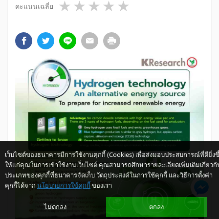
1 star
2 stars
3 stars
4 stars
5 stars
คะแนนเฉลี่ย
เว็บไซต์ของธนาคารมีการใช้งานคุกกี้ (Cookies) เพื่อส่งมอบประสบการณ์ที่ดียิ่งขึ
ให้แก่คุณในการเข้าใช้งานเว็บไซต์ คุณสามารถศึกษารายละเอียดเพิ่มเติมเกี่ยวกั
ประเภทของคุกกี้ที่ธนาคารจัดเก็บ วัตถุประสงค์ในการใช้คุกกี้ และวิธีการตั้งค่า
คุกกี้ได้จาก
นโยบายการใช้คุกกี้
ของเรา
ไม่ตกลง
ตกลง