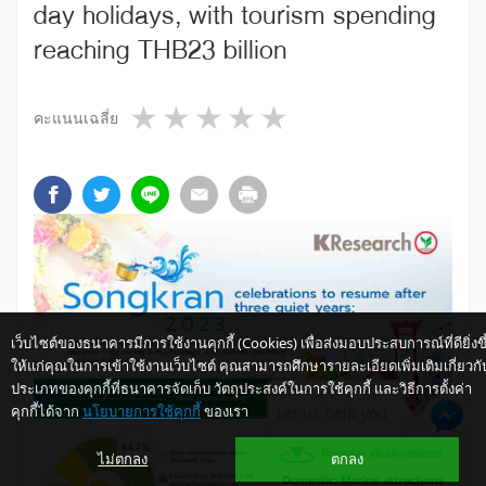
day holidays, with tourism spending
reaching THB23 billion
1 star
2 stars
3 stars
4 stars
5 stars
คะแนนเฉลี่ย
เว็บไซต์ของธนาคารมีการใช้งานคุกกี้ (Cookies) เพื่อส่งมอบประสบการณ์ที่ดียิ่งขึ
ให้แก่คุณในการเข้าใช้งานเว็บไซต์ คุณสามารถศึกษารายละเอียดเพิ่มเติมเกี่ยวกั
ประเภทของคุกกี้ที่ธนาคารจัดเก็บ วัตถุประสงค์ในการใช้คุกกี้ และวิธีการตั้งค่า
คุกกี้ได้จาก
นโยบายการใช้คุกกี้
ของเรา
Let us help you
ไม่ตกลง
ตกลง