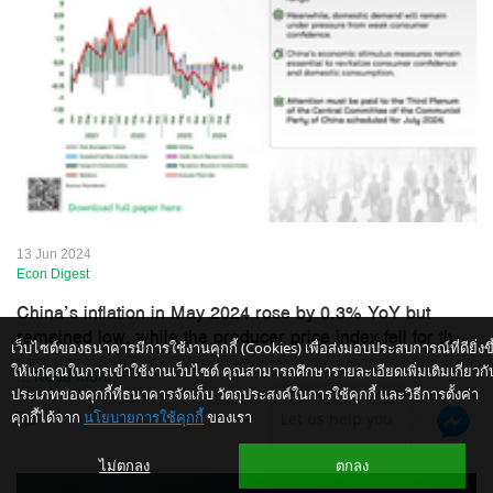
13 Jun 2024
Econ Digest
China’s inflation in May 2024 rose by 0.3% YoY but
remained low, while the producer price index fell for th...
เว็บไซต์ของธนาคารมีการใช้งานคุกกี้ (Cookies) เพื่อส่งมอบประสบการณ์ที่ดียิ่งขึ
ให้แก่คุณในการเข้าใช้งานเว็บไซต์ คุณสามารถศึกษารายละเอียดเพิ่มเติมเกี่ยวกั
...
Read more
ประเภทของคุกกี้ที่ธนาคารจัดเก็บ วัตถุประสงค์ในการใช้คุกกี้ และวิธีการตั้งค่า
คุกกี้ได้จาก
นโยบายการใช้คุกกี้
ของเรา
Let us help you
ไม่ตกลง
ตกลง