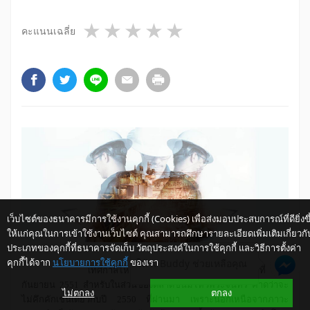
1 star
2 stars
3 stars
4 stars
5 stars
คะแนนเฉลี่ย
เว็บไซต์ของธนาคารมีการใช้งานคุกกี้ (Cookies) เพื่อส่งมอบประสบการณ์ที่ดียิ่งขึ
ให้แก่คุณในการเข้าใช้งานเว็บไซต์ คุณสามารถศึกษารายละเอียดเพิ่มเติมเกี่ยวกั
ประเภทของคุกกี้ที่ธนาคารจัดเก็บ วัตถุประสงค์ในการใช้คุกกี้ และวิธีการตั้งค่า
คุกกี้ได้จาก
นโยบายการใช้คุกกี้
ของเรา
ให้ K-Buddy ช่วยเหลือคุณ
เทศกาลไหว้พระจันทร์ในปีนี้ตรงกับวันอาทิตย์ที่ 14
กันยายน 2551 สำหรับในส่วนของตลาดขนมไหว้พระจันทร์ คาดว่าจะ
ไม่ตกลง
ตกลง
ไม่คึกคักเช่นเดียวกับปี 2550 ที่ผ่านมา เพราะนอกเหนือจากภาวะ