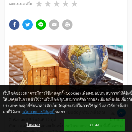
1 star
2 stars
3 stars
4 stars
5 stars
คะแนนเฉลี่ย
เว็บไซต์ของธนาคารมีการใช้งานคุกกี้ (Cookies) เพื่อส่งมอบประสบการณ์ที่ดียิ่งขึ
ให้แก่คุณในการเข้าใช้งานเว็บไซต์ คุณสามารถศึกษารายละเอียดเพิ่มเติมเกี่ยวกั
ประเภทของคุกกี้ที่ธนาคารจัดเก็บ วัตถุประสงค์ในการใช้คุกกี้ และวิธีการตั้งค่า
คุกกี้ได้จาก
นโยบายการใช้คุกกี้
ของเรา
ให้ K-Buddy ช่วยเหลือคุณ
ธนาคารกลางเกาหลีใต้ประกาศปรับลดดอกเบี้ยนโยบายลง
อีกร้อยละ 0.5 ในวันที่ 12 กุมภาพันธ์ 2552 นี้ เหลือร้อยละ 2 เพื่อรับมือ
ไม่ตกลง
ตกลง
กับภาวะเศรษฐกิจถดถอยเป็นครั้งแรกในรอบกว่าทศวรรษ ทั้งนี้ ผลพวง