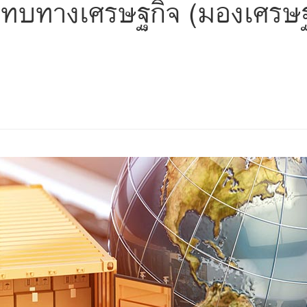
ทบทางเศรษฐกิจ (มองเศรษฐก
s
ars
 stars
5 stars