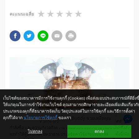
1 star
2 stars
3 stars
4 stars
5 stars
คะแนนเฉลี่ย
เว็บไซต์ของธนาคารมีการใช้งานคุกกี้ (Cookies) เพื่อส่งมอบประสบการณ์ที่ดียิ่งขึ
ให้แก่คุณในการเข้าใช้งานเว็บไซต์ คุณสามารถศึกษารายละเอียดเพิ่มเติมเกี่ยวกั
ประเภทของคุกกี้ที่ธนาคารจัดเก็บ วัตถุประสงค์ในการใช้คุกกี้ และวิธีการตั้งค่า
คุกกี้ได้จาก
นโยบายการใช้คุกกี้
ของเรา
ให้ K-Buddy ช่วยเหลือคุณ
ท่ามกลางปัญหาวิกฤตเศรษฐกิจที่ส่งผลกระทบต่อ
กำลังซื้อ และความกังวลถึงความไม่แน่นอนของรายได้ในอนาคต ซึ่งส่ง
ไม่ตกลง
ตกลง
ผลทำให้ผู้บริโภคต่างพยายามประหยัดค่าใช้จ่ายประจำวัน ทั้งนี้เพื่อ