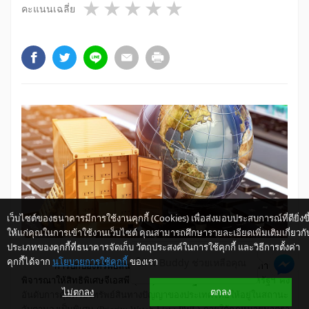
1 star
2 stars
3 stars
4 stars
5 stars
คะแนนเฉลี่ย
เว็บไซต์ของธนาคารมีการใช้งานคุกกี้ (Cookies) เพื่อส่งมอบประสบการณ์ที่ดียิ่งขึ
ให้แก่คุณในการเข้าใช้งานเว็บไซต์ คุณสามารถศึกษารายละเอียดเพิ่มเติมเกี่ยวกั
ประเภทของคุกกี้ที่ธนาคารจัดเก็บ วัตถุประสงค์ในการใช้คุกกี้ และวิธีการตั้งค่า
คุกกี้ได้จาก
นโยบายการใช้คุกกี้
ของเรา
ให้ K-Buddy ช่วยเหลือคุณ
การปกป้องทรัพย์สินทางปัญญาเป็นหนึ่งในเงื่อนไขของการ
พิจารณาให้สิทธิพิเศษจีเอสพี (
GSP)
ของสหรัฐฯ โดยในปีนี้
สหรัฐฯ คง
ไม่ตกลง
ตกลง
อันดับการคุ้มครองทรัพย์สินทางปัญญาของประเทศไทยให้อยู่ในสถานะ