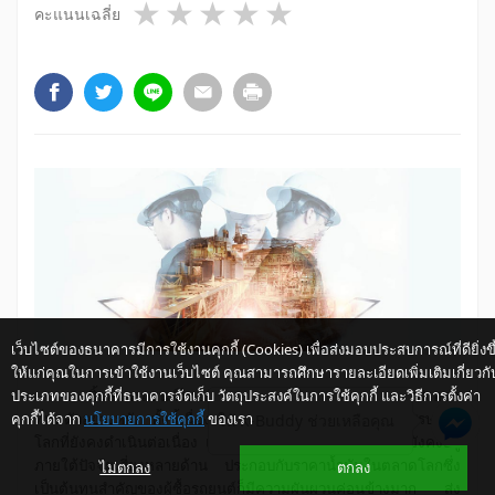
1 star
2 stars
3 stars
4 stars
5 stars
คะแนนเฉลี่ย
เว็บไซต์ของธนาคารมีการใช้งานคุกกี้ (Cookies) เพื่อส่งมอบประสบการณ์ที่ดียิ่งขึ
ให้แก่คุณในการเข้าใช้งานเว็บไซต์ คุณสามารถศึกษารายละเอียดเพิ่มเติมเกี่ยวกั
ประเภทของคุกกี้ที่ธนาคารจัดเก็บ วัตถุประสงค์ในการใช้คุกกี้ และวิธีการตั้งค่า
ชิ้นส่วนรถยนต์ไทยปัจจุบันกำลังประสบปัญหายอดการส่งออก
คุกกี้ได้จาก
นโยบายการใช้คุกกี้
ของเรา
ให้ K-Buddy ช่วยเหลือคุณ
ที่หดตัวอย่างหนัก ทั้งนี้เนื่องมาจากสาเหตุสำคัญ คือ วิกฤติเศรษฐกิจ
โลกที่ยังคงดำเนินต่อเนื่อง และทิศทางการฟื้นตัวอย่างมั่นคงยังคงอยู่
ไม่ตกลง
ตกลง
ภายใต้ปัจจัยเสี่ยงหลายด้าน ประกอบกับราคาน้ำมันในตลาดโลกซึ่ง
เป็นต้นทุนสำคัญของผู้ซื้อรถยนต์ก็มีความผันผวนค่อนข้างมาก ส่ง