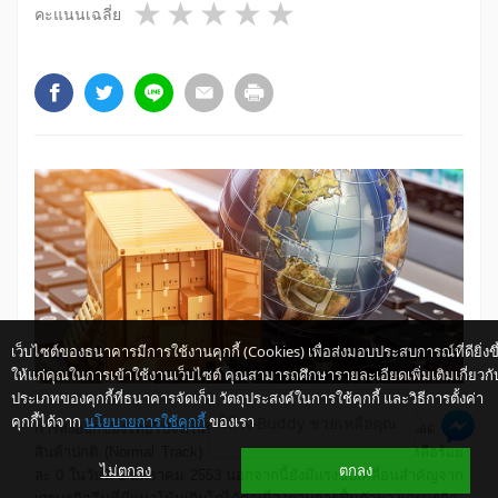
1 star
2 stars
3 stars
4 stars
5 stars
คะแนนเฉลี่ย
เว็บไซต์ของธนาคารมีการใช้งานคุกกี้ (Cookies) เพื่อส่งมอบประสบการณ์ที่ดียิ่งขึ
ให้แก่คุณในการเข้าใช้งานเว็บไซต์ คุณสามารถศึกษารายละเอียดเพิ่มเติมเกี่ยวกั
ประเภทของคุกกี้ที่ธนาคารจัดเก็บ วัตถุประสงค์ในการใช้คุกกี้ และวิธีการตั้งค่า
คุกกี้ได้จาก
นโยบายการใช้คุกกี้
ของเรา
ให้ K-Buddy ช่วยเหลือคุณ
การส่งออกของไทยไปจีนในปี 2553 ได้อานิสงส์จากการปรับลดภาษี
สินค้าปกติ
(Normal Track)
ภายใต้กรอบ FTA อาเซียน-จีน เหลือร้อย
ไม่ตกลง
ตกลง
ละ 0 ในวันที่ 1 มกราคม 2553 นอกจากนี้ยังมีแรงขับเคลื่อนสำคัญจาก