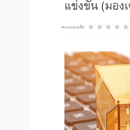
แข่งขัน (มองเ
1 star
2 star
3 st
4
คะแนนเฉลี่ย