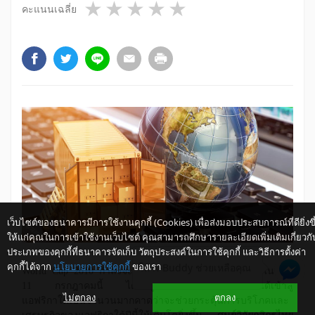
1 star
2 stars
3 stars
4 stars
5 stars
คะแนนเฉลี่ย
เว็บไซต์ของธนาคารมีการใช้งานคุกกี้ (Cookies) เพื่อส่งมอบประสบการณ์ที่ดียิ่งขึ
ให้แก่คุณในการเข้าใช้งานเว็บไซต์ คุณสามารถศึกษารายละเอียดเพิ่มเติมเกี่ยวกั
ประเภทของคุกกี้ที่ธนาคารจัดเก็บ วัตถุประสงค์ในการใช้คุกกี้ และวิธีการตั้งค่า
คุกกี้ได้จาก
นโยบายการใช้คุกกี้
ของเรา
ให้ K-Buddy ช่วยเหลือคุณ
World Cup 2010
กำลังจะปิดฉากลงที่ประเทศแอฟริกาใต้ในวันที่
11 กรกฎาคมนี้ ได้ดึงดูดนักท่องเที่ยวและนำรายได้เข้าสู่
ไม่ตกลง
ตกลง
แอฟริกาใต้เป็นจำนวนมากคาดว่าจะช่วยกระตุ้นการบริโภคและ