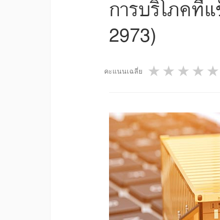
การบริโภคที่แ
2973)
1 star
2 star
3 st
4
คะแนนเฉลี่ย