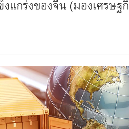
ข็งแกร่งของจีน (มองเศรษฐกิ
s
ars
 stars
5 stars